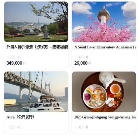
外国人首尔/忠清（2天1夜）- 液塘湖雕塑公园，鳄湾御亭公园，液塘湖日落观赏，
N Seoul Tower Observatory Admission Tick
0
0
0
0
349,000
26,000
원
원
Aura（公开发行）
2025 Gyeongbokgung Saenggwabang TourㅣExcl
0
0
0
0