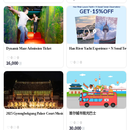
Dynamic Maze Admission Ticket
Han River Yacht Experience + N Seoul Towe
0
0
16,000
0
0
원
2025 Gyeongbokgung Palace Court Music Concert &lt;BalletxSujechoen&gt;ㅣExclusive Tic
首尔城市观光巴士
0
0
30,000
0
0
원