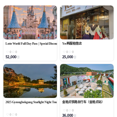
Lotte World Full Day Pass | Special Discounted Price
Yes韩服租借店
0
0
0
0
52,000
25,000
원
원
2025 Gyeongbokgung Starlight Night TourㅣExclusive tickets for foreign visitors
金裕贞铁路自行车（金裕贞站）
0
0
36,000
0
0
원