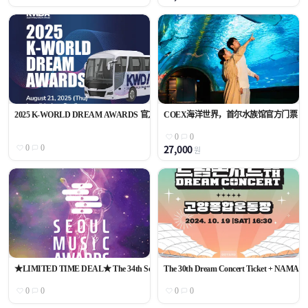
2025 K-WORLD DREAM AWARDS 官方门票
COEX海洋世界，首尔水族馆官方门票
0
0
27,000
0
0
원
★LIMITED TIME DEAL★ The 34th Seoul Music AwardsㅣFLOOR Standing Tickets + S
The 30th Dream Concert Ticket + NAMANE
0
0
0
0