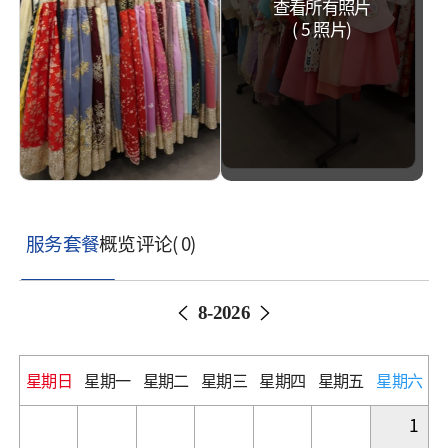
查看所有照片
( 5 照片)
服务套餐
概览
评论( 0)
8
-
2026
星期日
星期一
星期二
星期三
星期四
星期五
星期六
1