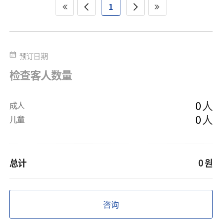
1
预订日期
检查客人数量
人
成人
人
儿童
总计
0
원
咨询