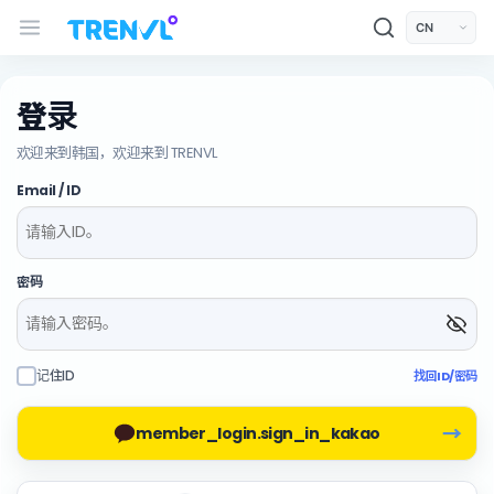
TRENVL Main Header Navigation
모바일 상단
언어선택
登录
欢迎来到韩国，欢迎来到 TRENVL
Email / ID
密码
记住ID
找回ID/密码
→
member_login.sign_in_kakao