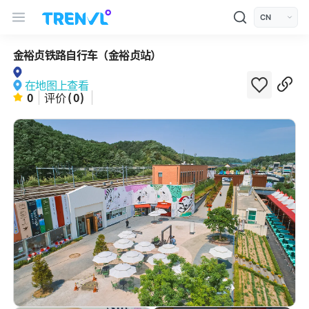
TRENVL Main Header Navigation
모바일 상단
언어선택
金裕贞铁路自行车（金裕贞站）
在地图上查看
0
评价
( 0)