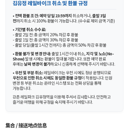
김유정 레일바이크 취소 및 환불 규정
•
전액 환불 조건:
예약 당일 23:59까지
취소하거나,
출발 3일
전
까지 취소 시 100% 환불이 가능합니다. (수수료 제외 금액 기준)
•
기간별 취소 수수료:
- 출발 2일 전: 총 금액의 20% 차감 후 환불
- 출발 1일 전: 총 금액의 30% 차감 후 환불
- 출발 당일(출발 1시간 전까지): 총 금액의 50% 차감 후 환불
•
환불 불가 및 변경 안내:
출발 1시간 이내 취소,
지각 및 노쇼(No-
Show)
발생 시에는 환불이 절대 불가합니다. 또한 예약 완료
후에는
날짜 변경이 불가
하오니 신중하게 선택해 주시기 바랍니다.
•
우천 및 부분 취소:
레일바이크는 우천 시에도 정상 운행되므로
우천으로 인한 취소 시에도 동일한 환불 규정
이 적용됩니다. 인원
변경 등 부분 취소는 온라인 시스템 또는 전화 상담을 통해
가능합니다.
강촌 레일파크 김유정역을 이용해 주셔서 감사합니다. 안전하고
즐거운 여행을 위해 규정을 숙지해 주시기 바랍니다.
集合 / 接送地点信息