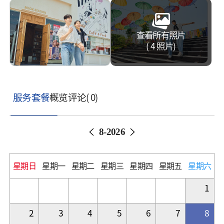
查看所有照片
( 4 照片)
服务套餐
概览
评论( 0)
8
-
2026
星期日
星期一
星期二
星期三
星期四
星期五
星期六
1
2
3
4
5
6
7
8