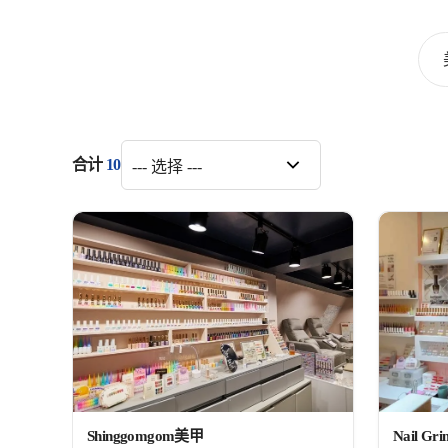
合计
10
美甲与眉部护理
필터
상품 목록
Shinggomgom美甲
Nail Gr