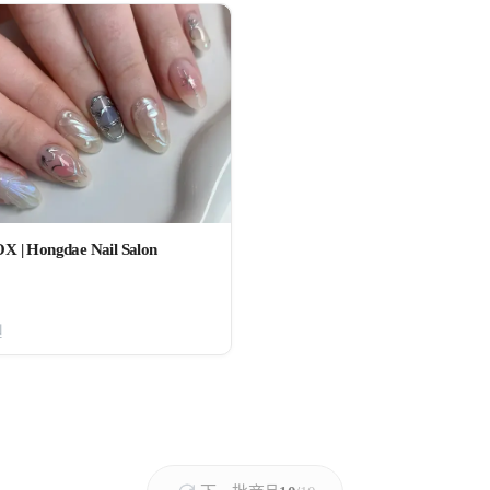
 | Hongdae Nail Salon
원