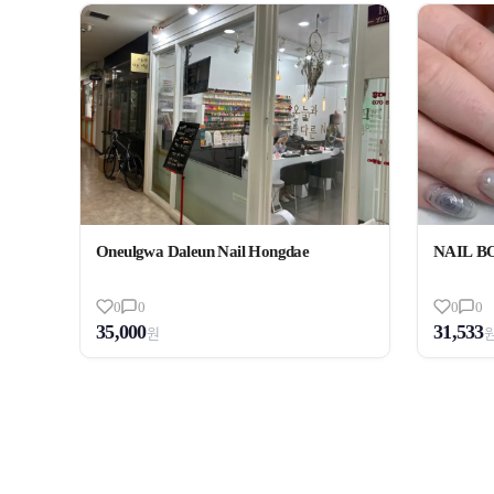
Oneulgwa Daleun Nail Hongdae
NAIL BOX
0
0
0
0
35,000
31,533
원