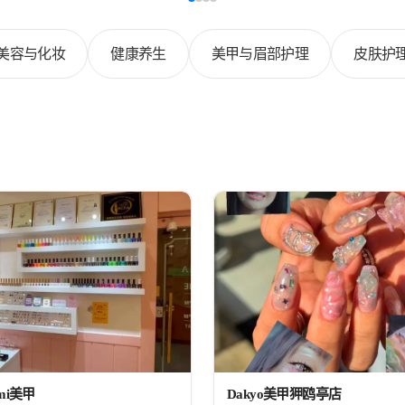
美容与化妆
健康养生
美甲与眉部护理
皮肤护
imi美甲
Dakyo美甲狎鸥亭店