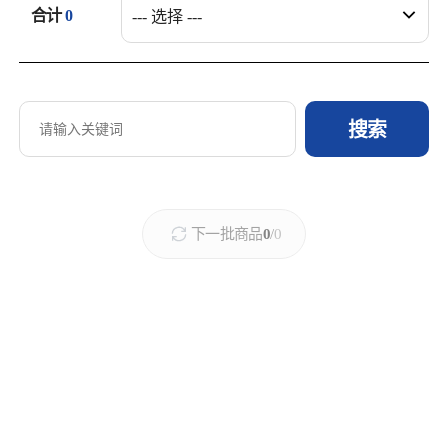
合计
0
搜索
街头美食
필터
상품 목록
下一批商品
0
/
0