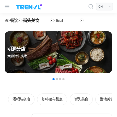
TRENVL Main Header Navigation
모바일 상단
언어선택
餐饮
街头美食
Total
明洞分店
太初韩牛烧烤
酒吧与夜店
咖啡馆与甜点
街头美食
当地美食