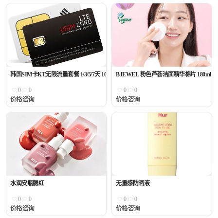
韩国SIM卡KT无限流量套餐 1/3/5/7天 10/15/30天
BJEWEL 粉色芦荟洁面精华棉片 180ml（
0
0
0
0
价格咨询
价格咨询
水润安瓶腮红
无重感防晒液
0
0
0
0
价格咨询
价格咨询