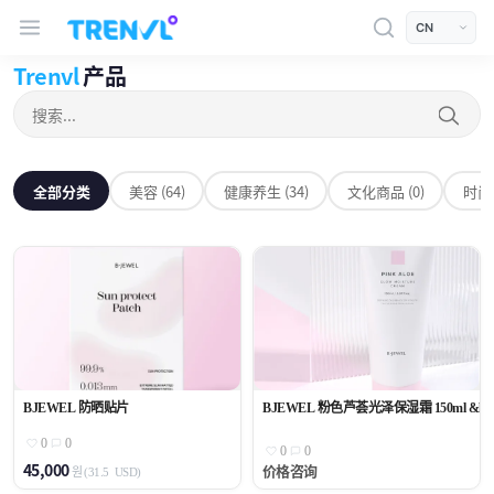
TRENVL Main Header Navigation
모바일 상단
언어선택
Products
Trenvl
产品
搜索
全部分类
全部分类
美容 (64)
健康养生 (34)
文化商品 (0)
时尚 
BJEWEL 防晒贴片
BJEWEL 粉色芦荟光泽保湿霜 150ml &lt;
0
0
0
0
45,000
价格咨询
원
(31.5
USD)