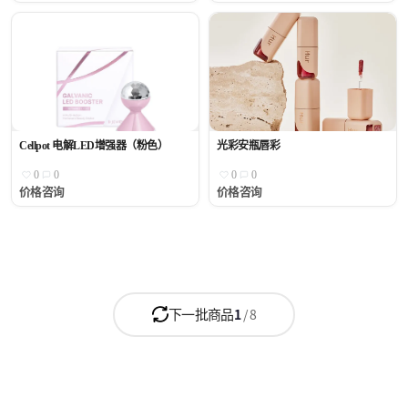
Cellpot 电解LED增强器（粉色）
光彩安瓶唇彩
0
0
0
0
价格咨询
价格咨询
下一批商品
1
/
8