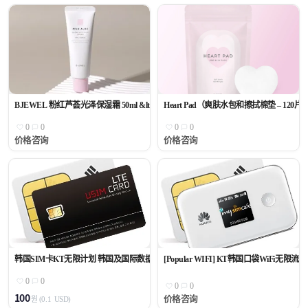
BJEWEL 粉红芦荟光泽保湿霜 50ml &lt;新版&gt;
Heart Pad（爽肤水包和擦拭棉垫 – 120片
0
0
0
0
价格咨询
价格咨询
韩国SIM卡KT无限计划 韩国及国际数据无限量
[Popular WIFI] KT韩国口袋WiFi无限流量
0
0
0
0
100
价格咨询
원
(0.1
USD)